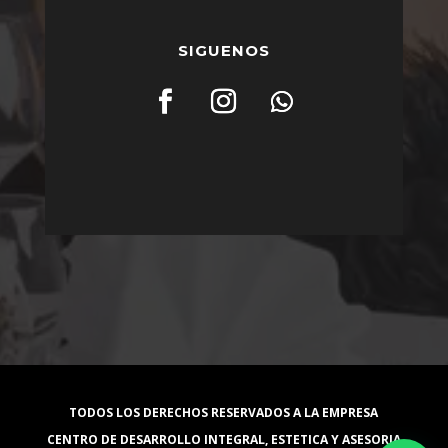
SIGUENOS
TODOS LOS DERECHOS RESERVADOS A LA EMPRESA
CENTRO DE DESARROLLO INTEGRAL, ESTETICA Y ASESORIA